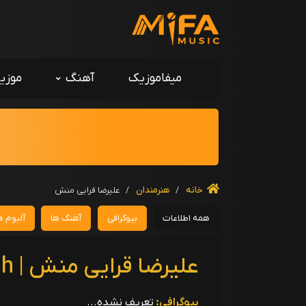
میفاموزیک
آهنگ
موزی
خانه
/
هنرمندان
/
علیرضا قرایی منش
همه اطلاعات
بیوگرافی
آهنگ ها
آلبوم ه
علیرضا قرایی منش | Alireza Gharaei Manesh
بیوگرافی:
تعریف نشده...