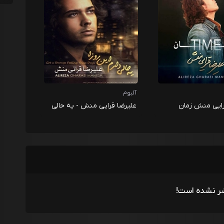
آلبوم
رایی منش زمان
علیرضا قرایی منش - یه حالی
دارم این روزا
شر نشده است!