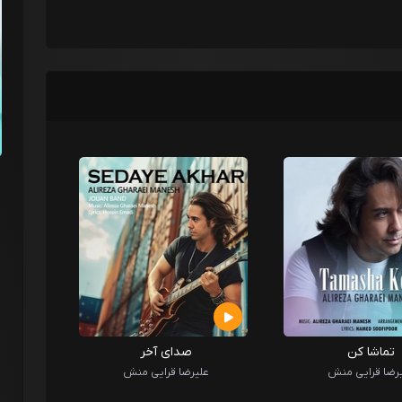
تماشا کن
صدای آخر
رضا قرایی منش
علیرضا قرایی منش