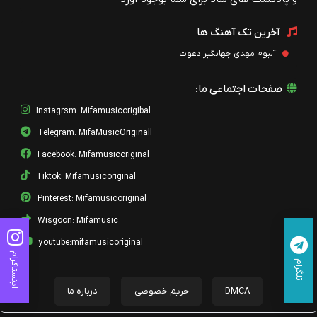
مسعود درویش
آخرین تک آهنگ ها
03 - Royaye Arzandeh
مسعود درویش
آلبوم مهدی جهانگیر دعوت
02 - Negaheh Atashin
صفحات اجتماعی ما:
مسعود درویش
Instagrsm: Mifamusicorigibal
01 - Hamisheh Asheghetam
مسعود درویش
Telegram: MifaMusicOriginall
Facebook: Mifamusicoriginal
12 - Ena Elahya Remix
مسعود درویش
Tiktok: Mifamusicoriginal
Pinterest: Mifamusicoriginal
11 - Ena Elahya Rajeoun
مسعود درویش
Wisgoon: Mifamusic
youtube:mifamusicoriginal
10 - Raghse Baran
اینستاگرام
مسعود درویش
تلگرام
09 - Baaham
DMCA
حریم خصوصی
درباره ما
مسعود درویش