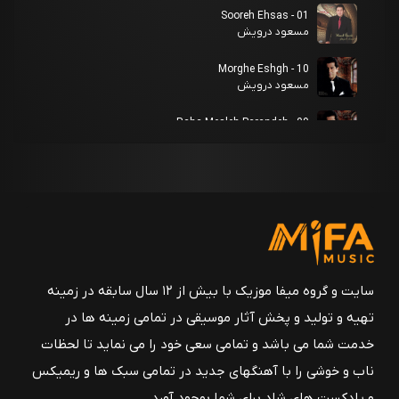
01 - Sooreh Ehsas
مسعود درویش
10 - Morghe Eshgh
مسعود درویش
09 - Raha Mesleh Parandeh
مسعود درویش
08 - Gol Az Gol Shekofteh
مسعود درویش
07 - Bahare Ashenayee
مسعود درویش
06 - Bezar Asheghet Bemoonam
سایت و گروه میفا موزیک با بیش از ۱۲ سال سابقه در زمینه
مسعود درویش
تهیه و تولید و پخش آثار موسیقی در تمامی زمینه ها در
05 - Khake Iran
خدمت شما می باشد و تمامی سعی خود را می نماید تا لحظات
مسعود درویش
ناب و خوشی را با آهنگهای جدید در تمامی سبک ها و ریمیکس
04 - Maktabe Eshgh
و پادکست های شاد برای شما بوجود آورد