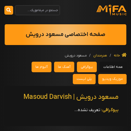
صفحه اختصاصی مسعود درویش
خانه
/
هنرمندان
/
مسعود درویش
همه اطلاعات
بیوگرافی
آهنگ ها
آلبوم ها
موزیک ویدیو
پلی لیست
مسعود درویش | Masoud Darvish
بیوگرافی:
تعریف نشده...