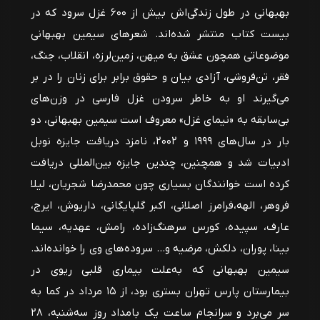
بهبهانی در طول زندگی‌اش بیش از ۶۰۰ غزل سرود که در
بیست کتاب منتشر شده‌اند. شعرهای سیمین بهبهانی
موضوعاتی همچون عشق به میهن، زمین‌لرزه، انقلاب، جنگ،
فقر، تن‌فروشی، آزادی بیان و حقوق برابر برای زنان را در بر
می‌گیرند او به خاطر سرودن غزل فارسی در وزن‌های
بی‌سابقه به «نیمای غزل» معروف است سیمین بهبهانی، دو
بار در سال‌های ۱۹۹۹ و ۲۰۰۲، نامزد دریافت جایزه نوبل
ادبیات شد و همچنین، چندین جایزه بین‌المللی دریافت
کرده‌ است خوانندگان بسیاری چون محمدرضا شجریان، لیلا
فروهر، الهه،فرامرز اصلانی، اکبر گلپایگانی، داریوش، ایرج،
عارف، سپیده، کورس سرهنگ‌زاده، رامش، عهدیه، سیما
بینا، پوران، دلکش، مرضیه و… سروده‌های وی را خوانده‌اند.
سیمین بهبهانی که به‌علت بیماری قلبی ریوی در
بیمارستان پارس تهران بستری بود، از ۱۵ مرداد در کما به
سر می‌برد و سرانجام ساعت یک بامداد روز سه‌شنبه، ۲۸