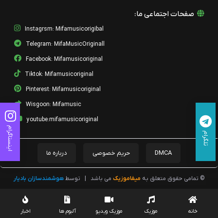
صفحات اجتماعی ما:
Instagrsm: Mifamusicorigibal
Telegram: MifaMusicOriginall
Facebook: Mifamusicoriginal
Tiktok: Mifamusicoriginal
Pinterest: Mifamusicoriginal
Wisgoon: Mifamusic
youtube:mifamusicoriginal
اینستاگرام
تلگرام
DMCA
حریم خصوصی
درباره ما
© تمامی حقوق متعلق به
میفاموزیک
می باشد
|
توسط
هوشمندسازان بادیار
خانه
موزیک
موزیک ویدیو
آلبوم ها
اخبار