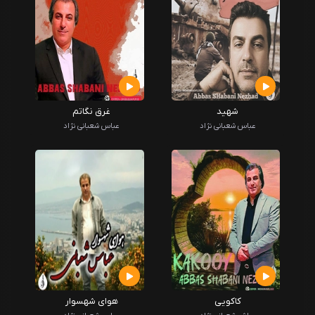
شهید
غرق نگاتم
عباس شعبانی نژاد
عباس شعبانی نژاد
کاکویی
هوای شهسوار