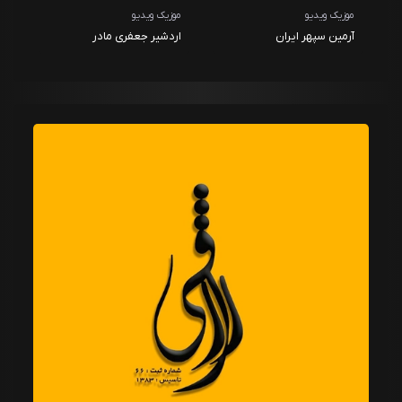
موزیک ویدیو
موزیک ویدیو
آرمین سپهر ایران
اردشیر جعفری مادر