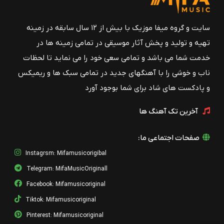
امید شیرودی
همین دل
سایت و گروه میفا موزیک با بیش از ۱۲ سال سابقه در زمینه
دکتر پدرام محمدی
تهیه و تولید و پخش آثار موسیقی در تمامی زمینه ها در
جواب مثبت
خدمت شما می باشد و تمامی سعی خود را می نماید تا لحظات
امید شیرودی
ناب و خوشی را با آهنگهای جدید در تمامی سبک ها و ریمیکس
ایران امروز ( ویدیو )
و پادکست های شاد برای شما بوجود آورد
اردشیر جعفری
آخرین تک آهنگ ها
موزیک ویدیو ایران
آرمین سپهر
صفحات اجتماعی ما:
ایران امروز
اردشیر جعفری
Instagrsm: Mifamusicorigibal
Telegram: MifaMusicOriginall
دانش آموز
اردشیر جعفری
Facebook: Mifamusicoriginal
Tiktok: Mifamusicoriginal
مادر
اردشیر جعفری
Pinterest: Mifamusicoriginal