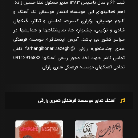
ثبت ۶۶ و سال تاسیس ۱۳۸۳ مدیر مسئول لیلا حسین زاده.
اهم فعالیتهای این موسسه: انتشار موسیقی تک آهنگ و
آلبوم موسیقی، برگزاری کنسرت، نمایش و تئاتر، جُنگهای
شادی و ترکیبی، جشنواره ها، نمایشگاهها و همایشها در
سراسر کشور می باشد. آدرس اینستاگرام موسسه فرهنگی
هنری چندمنظوره رازقی: @farhangihonari.razeghi تلفن
تماس ناشر جهت اخذ مجوز رسمی آهنگها 09112916882
تمامی آهنگهای موسسه فرهنگی هنری رازقی
آهنگ های موسسه فرهنگی هنری رازقی