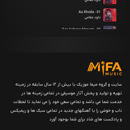
داود مقامی
01 - Au Khoda
داود مقامی
09 - Bee Ashena Manam
داود مقامی
08 - Jodayee
داود مقامی
07 - Mansoureh
داود مقامی
06 - Darde Hejran
سایت و گروه میفا موزیک با بیش از ۱۲ سال سابقه در زمینه
داود مقامی
تهیه و تولید و پخش آثار موسیقی در تمامی زمینه ها در
05 - Farideh
خدمت شما می باشد و تمامی سعی خود را می نماید تا لحظات
داود مقامی
ناب و خوشی را با آهنگهای جدید در تمامی سبک ها و ریمیکس
04 - Ghasedeh Eshgh
و پادکست های شاد برای شما بوجود آورد
داود مقامی