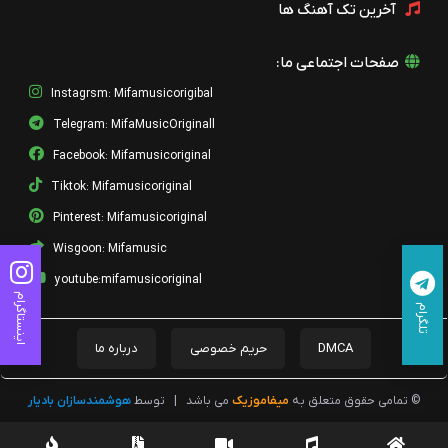
آخرین تک آهنگ ها
03 - Jaye Tou Khali
داود مقامی
صفحات اجتماعی ما:
02 - Mehro Vafa
داود مقامی
Instagrsm: Mifamusicorigibal
Telegram: MifaMusicOriginall
01 - Nam Name Baran
داود مقامی
Facebook: Mifamusicoriginal
Tiktok: Mifamusicoriginal
10 - Ghahr Kardeh
داود مقامی
Pinterest: Mifamusicoriginal
Wisgoon: Mifamusic
09 - Morghe Shab
داود مقامی
youtube:mifamusicoriginal
اینستاگرام
تلگرام
08 - Madar
داود مقامی
DMCA
حریم خصوصی
درباره ما
07 - Ghazal
داود مقامی
© تمامی حقوق متعلق به
میفاموزیک
می باشد
|
توسط
هوشمندسازان بادیار
06 - Mehry