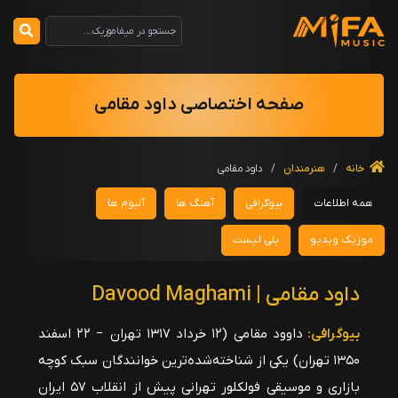
صفحه اختصاصی داود مقامی
خانه
/
هنرمندان
/
داود مقامی
همه اطلاعات
بیوگرافی
آهنگ ها
آلبوم ها
موزیک ویدیو
پلی لیست
داود مقامی | Davood Maghami
بیوگرافی:
داوود مقامی (۱٢ خرداد ۱٣۱٧ تهران − ۲۲ اسفند
۱۳۵۰ تهران) یکی از شناخته‌شده‌ترین خوانندگان سبک کوچه
بازاری و موسیقی فولکلور تهرانی پیش از انقلاب ۵۷ ایران