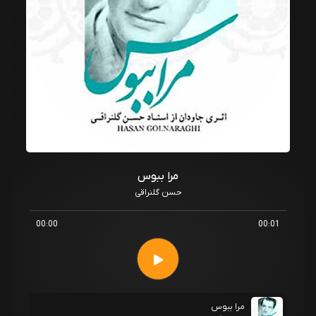
مرا ببوس
حسن گلنراقی
00:00
00:01
مرا ببوس