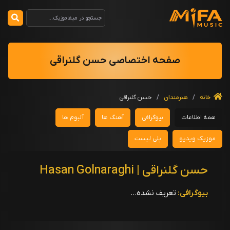
صفحه اختصاصی حسن گلنراقی
خانه
/
هنرمندان
/
حسن گلنراقی
همه اطلاعات
بیوگرافی
آهنگ ها
آلبوم ها
موزیک ویدیو
پلی لیست
حسن گلنراقی | Hasan Golnaraghi
بیوگرافی:
تعریف نشده...