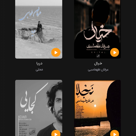
خیال
دریا
عرفان طهماسبی
محلی