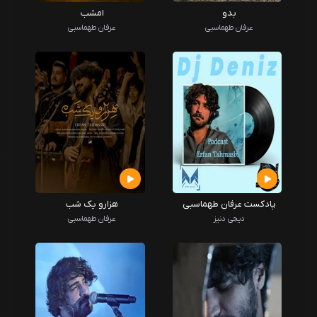
بدو
امشب
عرفان طهماسبی
عرفان طهماسبی
پادکست عرفان طهماسبی
هزارو یک شب
دیجی دنیز
عرفان طهماسبی