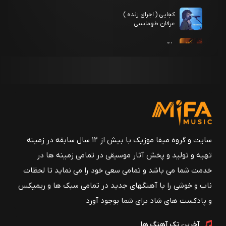
کجایی ( اجرای زنده )
عرفان طهماسبی
دلگیر
عرفان طهماسبی
خداحافظ ( ریمیکس )
عرفان طهماسبی
گلو بند
عرفان طهماسبی
Erfan Tahmasbi Vay Agar
سایت و گروه میفا موزیک با بیش از ۱۲ سال سابقه در زمینه
عرفان طهماسبی
تهیه و تولید و پخش آثار موسیقی در تمامی زمینه ها در
Erfan Tahmasbi Mahe Mo ( Live version).mp3
خدمت شما می باشد و تمامی سعی خود را می نماید تا لحظات
عرفان طهماسبی
ناب و خوشی را با آهنگهای جدید در تمامی سبک ها و ریمیکس
Najla
و پادکست های شاد برای شما بوجود آورد
عرفان طهماسبی
آخرین تک آهنگ ها