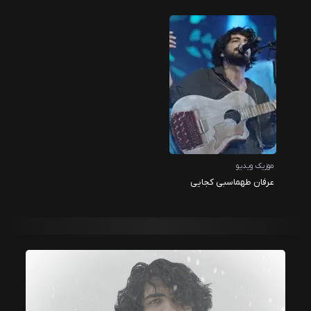
شب
موزیک ویدیو
عرفان طهماسبی کجایی