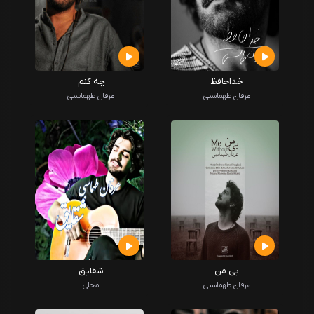
خداحافظ
چه کنم
عرفان طهماسبی
عرفان طهماسبی
بی من
شقایق
عرفان طهماسبی
محلی