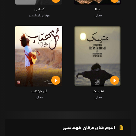
نجلا
کجایی
محلی
عرفان طهماسبی
مترسک
گل مهتاب
محلی
محلی
آلبوم های عرفان طهماسبی