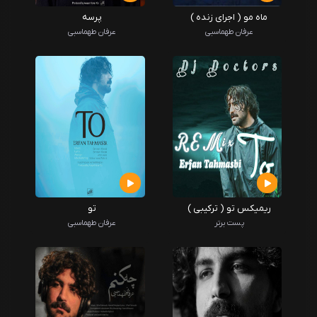
ماه مو ( اجرای زنده )
پرسه
عرفان طهماسبی
عرفان طهماسبی
ریمیکس تو ( ترکیبی )
تو
پست برتر
عرفان طهماسبی