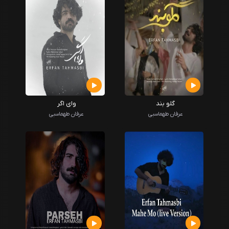
گلو بند
وای اگر
عرفان طهماسبی
عرفان طهماسبی