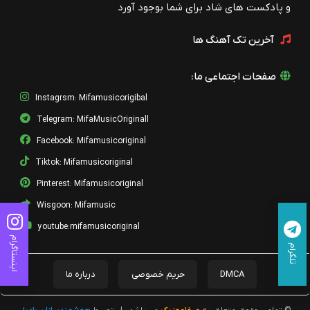
ریمیکس آتیش پاره (مرتضی شکری )
و پادکست های شاد برای شما بوجود آورد
مهدی احمدوند
آخرین تک آهنگ ها
آتیش پاره
مهدی احمدوند
صفحات اجتماعی ما:
10 - Ye Bahoone
مهدی احمدوند
Instagrsm: Mifamusicorigibal
Telegram: MifaMusicOriginall
09 - Dige Dooset Nadaram
مهدی احمدوند
Facebook: Mifamusicoriginal
Tiktok: Mifamusicoriginal
01 - Moje Manfi
مهدی احمدوند
Pinterest: Mifamusicoriginal
Wisgoon: Mifamusic
02 - Ye Shakhe Gol
مهدی احمدوند
youtube:mifamusicoriginal
اینستاگرام
تلگرام
03 - Ghariboone
مهدی احمدوند
DMCA
حریم خصوصی
درباره ما
04 - Eltehab
مهدی احمدوند