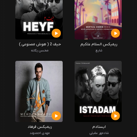
ریمیکس السلام علکیم
حیف 2 ( هوش مصنوعی )
شایع
محسن یگانه
ایستادم
ریمیکس فرهاد
شادمهر عقیلی
مهدی احمدوند