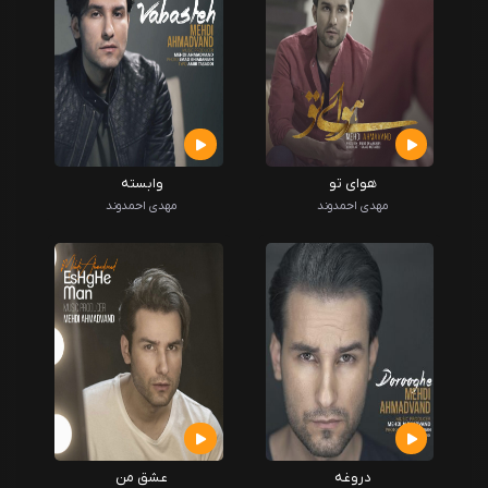
هوای تو
وابسته
مهدی احمدوند
مهدی احمدوند
دروغه
عشق من