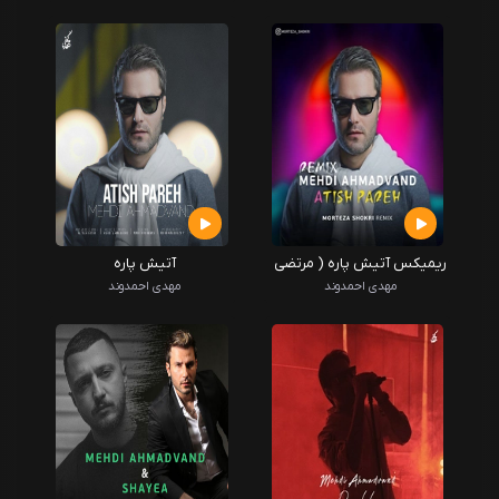
ریمیکس آتیش پاره ( مرتضی
آتیش پاره
شکری )
مهدی احمدوند
مهدی احمدوند