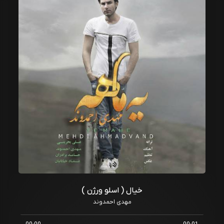
خیال ( اسلو ورژن )
مهدی احمدوند