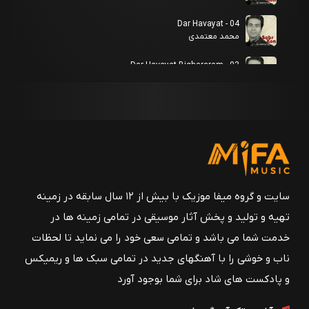
04 - Dar Havayat
محمد معتمدی
03 - Dar Havayat Bighararam
محمد معتمدی
02 - Hich Magoo
محمد معتمدی
01 - Sabr Kon
محمد معتمدی
08 - Tasnnif Arezoo
سایت و گروه میفا موزیک با بیش از ۱۲ سال سابقه در زمینه
محمد معتمدی
تهیه و تولید و پخش آثار موسیقی در تمامی زمینه ها در
07 -
خدمت شما می باشد و تمامی سعی خود را می نماید تا لحظات
d_Motamedi_Zarbi_Mehr_E_Gardoon_Accompanied_by_Avaz_E
محمد معتمدی
ناب و خوشی را با آهنگهای جدید در تمامی سبک ها و ریمیکس
و پادکست های شاد برای شما بوجود آورد
06 - Avaz Mokhalefe Segah
محمد معتمدی