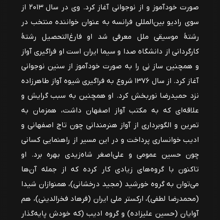
صورت خودآموز و از نوجوانی آغاز کرد. وی در سال ۲۰۱۳ از
سوی رادیو بین‌المللی فرانسه به عنوان خواننده منتخب در
رشتهٔ موسیقی ملل معرفی شد او فارغ‌التحصیل رشتهٔ
کارگردانی از دانشگاه صدا و سیما ایران است او فراگیری آواز
و همچنین ساز نِی را به صورت خودآموز از سنین نوجوانی
آغاز کرد. از سال ۱۳۷۶ شروع به فراگیری شیوه آواز طاهرزاده
نزد حمیدرضا نوربخش کرد. او همچنین به سبب گرایش و
علاقه‌ای که به مکتب آواز اصفهان داشت، همزمان به
تمرین و الگوبرداری از آواز هنرمندانی چون تاج اصفهانی و
ادیب خوانساری پرداخت و در این مسیر از راهنمایی کسانی
چون حسین عمومی و علی‌اصغر شاه‌زیدی بهره برد. او
تاکنون با گروه‌های زیادی کار کرده که از جمله آن‌ها
می‌توان به گروه خورشید (مجید درخشانی)، همنوازان شیدا
(محمدرضا لطفی)، ارکستر ملی ایران (فرهاد فخرالدینی)، هم
آوایان (حسین علیزاده) و گروه ادیب (که خودش پایه‌گذار