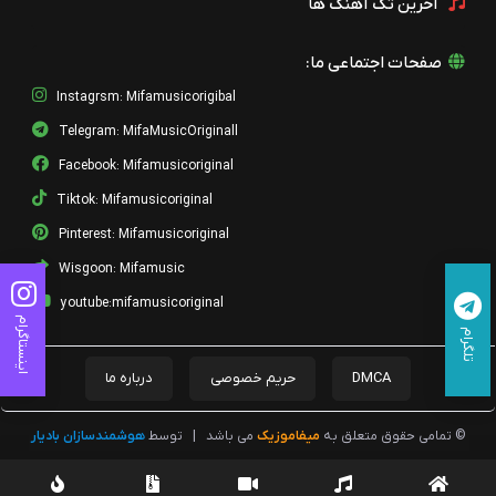
آخرین تک آهنگ ها
05 - Tasnif Dar Atash
محمد معتمدی
صفحات اجتماعی ما:
04 - Saz O Avaz Based on Hafez Poem
Instagrsm: Mifamusicorigibal
محمد معتمدی
Telegram: MifaMusicOriginall
03 - Chaharmezrab Vajh-E Rendaan)
Facebook: Mifamusicoriginal
محمد معتمدی
Tiktok: Mifamusicoriginal
02 - Santour Solo
Pinterest: Mifamusicoriginal
محمد معتمدی
Wisgoon: Mifamusic
01 - Pishdaramad Solook
youtube:mifamusicoriginal
محمد معتمدی
اینستاگرام
تلگرام
15 - Rumi, Act II Sufi Temple. Repentance
محمد معتمدی
DMCA
حریم خصوصی
درباره ما
14 -
ayoun_Shajarian_Rumi,_Act_II_Rumi_s_Nightmare_Shams_Pers
© تمامی حقوق متعلق به
میفاموزیک
می باشد
|
توسط
هوشمندسازان بادیار
محمد معتمدی
13 - Rumi, Act II Attack