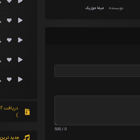
نویسنده:
میفا موزیک
دریافت آل
)
0 / 500
جدید ترین 