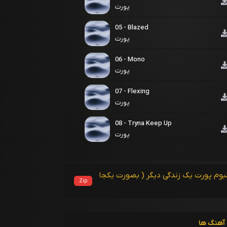
پورت
05 - Blazed
پورت
06 - Mono
پورت
07 - Flexing
پورت
08 - Tryna Keep Up
پورت
بوم پورت یک زندگی دیگر ( بصورت یکجا
Zip
آهنگ ها