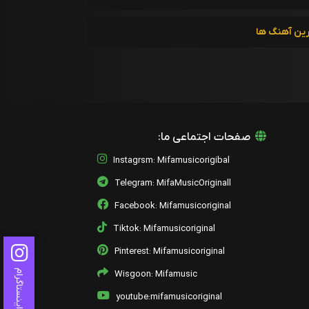
رین آهنگ ها
صفحات اجتماعی ما:
Instagrsm: Mifamusicorigibal
Telegram: MifaMusicOriginall
Facebook: Mifamusicoriginal
Tiktok: Mifamusicoriginal
Pinterest: Mifamusicoriginal
اینستاگرام
Wisgoon: Mifamusic
youtube:mifamusicoriginal