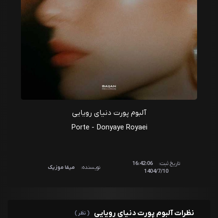
آلبوم پورت دنیای رویایی
Porte - Donyaye Royaei
تاریخ ثبت:
16:42:06
نویسنده:
میفا موزیک
1404/7/10
نظرات آلبوم پورت دنیای رویایی
( نظر )