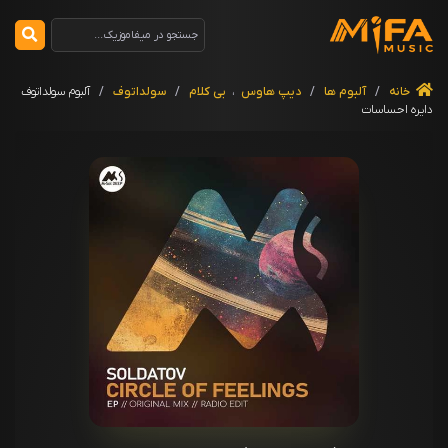
خانه
/
آلبوم ها
/
دیپ هاوس
،
بی کلام
/
سولداتوف
/
آلبوم سولداتوف
دایره احساسات