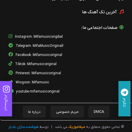
آخرین تک آهنگ ها
صفحات اجتماعی ما:
Instagrsm: Mifamusicorigibal
Telegram: MifaMusicOriginall
Facebook: Mifamusicoriginal
Tiktok: Mifamusicoriginal
Pinterest: Mifamusicoriginal
Wisgoon: Mifamusic
youtube:mifamusicoriginal
اینستاگرام
تلگرام
DMCA
حریم خصوصی
درباره ما
© تمامی حقوق متعلق به
میفاموزیک
می باشد
|
توسط
هوشمندسازان بادیار