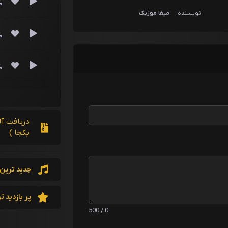
نویسنده:
میفا موزیک
دریافت آ
یکجا )
جدید ترین 
پر بازدید ت
0 / 500