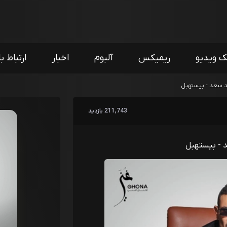
ک ویدیو
ریمیکس
آلبوم
اخبار
ارتباط با
د سعد - بيستهبل
211,743 بازدید
 - بيستهبل