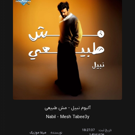
آلبوم نبیل - مش طبیعی
Nabil - Mesh Tabee3y
تاریخ ثبت:
18:27:37
نویسنده:
میفا موزیک
1404/4/26