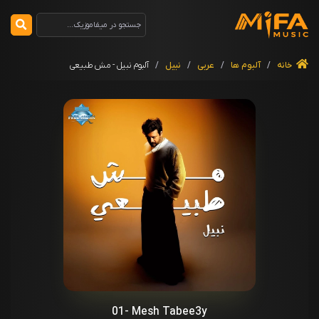
خانه
/
آلبوم ها
/
عربی
/
نبیل
/
آلبوم نبیل - مش طبیعی
01- Mesh Tabee3y