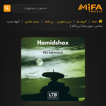
خانه
/
آلبوم ها
/
دیپ هاوس
،
بی کلام
/
حمید شکس
/
آلبوم حمید
شکس - بدون پیام ( بی کلام )