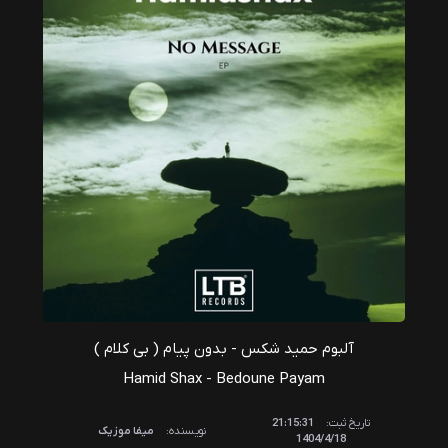
آلبوم حمید شکس - بدون پیام ( بی کلام )
Hamid Shax - Bedoune Payam
تاریخ ثبت:
21:15:31
نویسنده:
میفا موزیک
1404/4/18