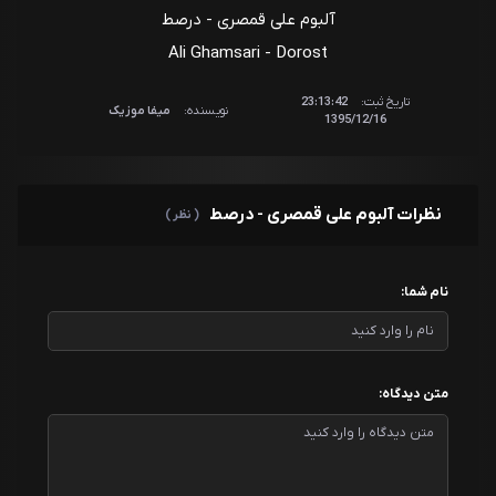
آلبوم علی قمصری - درصط
Ali Ghamsari - Dorost
تاریخ ثبت:
23:13:42
نویسنده:
میفا موزیک
1395/12/16
نظرات آلبوم علی قمصری - درصط
( نظر )
نام شما:
متن دیدگاه: