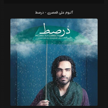
آلبوم علی قمصری - درصط