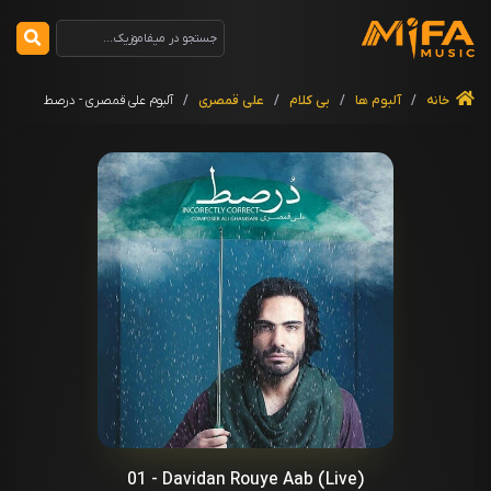
خانه
/
آلبوم ها
/
بی کلام
/
علی قمصری
/
آلبوم علی قمصری - درصط
01 - Davidan Rouye Aab (Live)