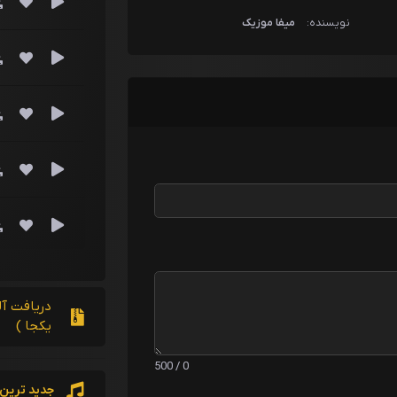
نویسنده:
میفا موزیک
یکجا )
0 / 500
جدید ترین 