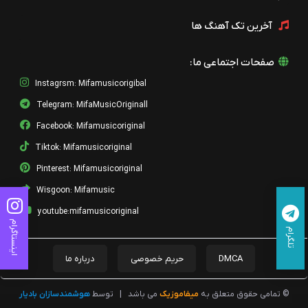
آخرین تک آهنگ ها
صفحات اجتماعی ما:
Instagrsm: Mifamusicorigibal
Telegram: MifaMusicOriginall
Facebook: Mifamusicoriginal
Tiktok: Mifamusicoriginal
Pinterest: Mifamusicoriginal
Wisgoon: Mifamusic
youtube:mifamusicoriginal
اینستاگرام
تلگرام
DMCA
حریم خصوصی
درباره ما
© تمامی حقوق متعلق به
میفاموزیک
می باشد
|
توسط
هوشمندسازان بادیار