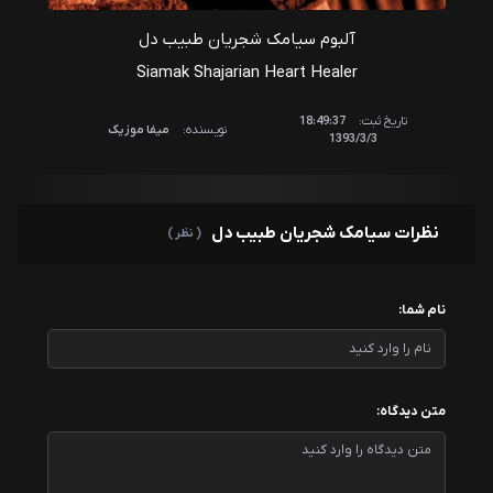
آلبوم سیامک شجریان طبیب دل
Siamak Shajarian Heart Healer
تاریخ ثبت:
18:49:37
نویسنده:
میفا موزیک
1393/3/3
نظرات سیامک شجریان طبیب دل
( نظر )
نام شما:
متن دیدگاه: