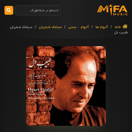
خانه
/
آلبوم ها
/
آلبوم
،
سنتی
/
سیامک شجریان
/
سیامک شجریان
طبیب دل