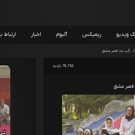
ک ویدیو
ریمیکس
آلبوم
اخبار
ارتباط با
/
گپ بند قصر عشق
78,742 بازدید
 قصر عشق