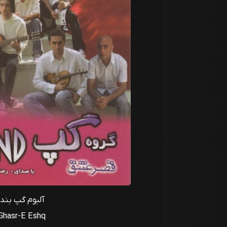
آلبوم گپ بند
Ghasr-E Eshq