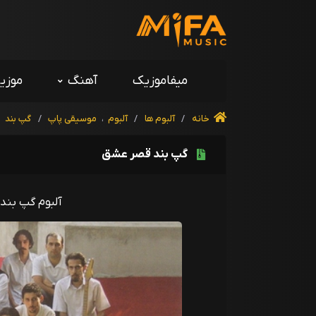
میفاموزیک
آهنگ
موزی
خانه
/
آلبوم ها
/
آلبوم
،
موسیقی پاپ
/
گپ بند
گپ بند قصر عشق
آلبوم گپ بند