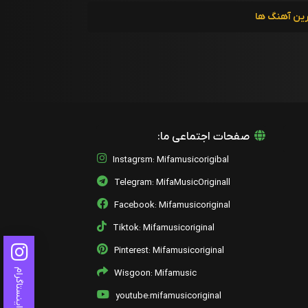
رین آهنگ ها
صفحات اجتماعی ما:
Instagrsm: Mifamusicorigibal
Telegram: MifaMusicOriginall
Facebook: Mifamusicoriginal
Tiktok: Mifamusicoriginal
Pinterest: Mifamusicoriginal
اینستاگرام
Wisgoon: Mifamusic
youtube:mifamusicoriginal