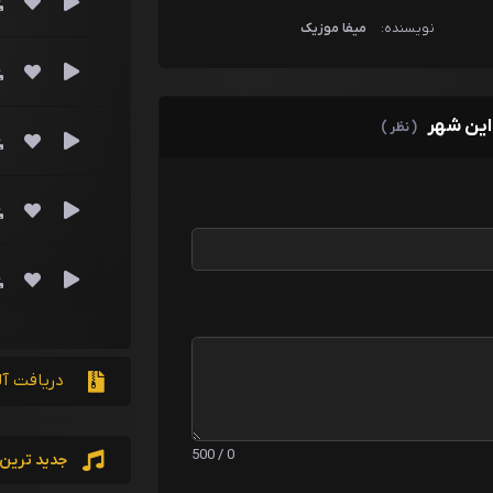
نویسنده:
میفا موزیک
 این شهر
( نظر )
دریافت آل
0 / 500
جدید ترین 